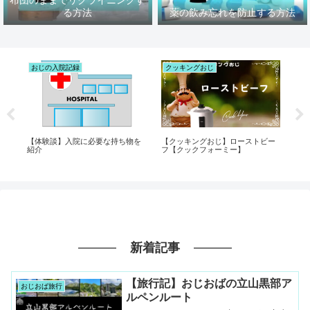
布団のままでリクライニングす
る方法
薬の飲み忘れを防止する方法
おじの入院記録
クッキングおじ
ク
ゾ
【体験談】入院に必要な持ち物を
【クッキングおじ】ローストビー
【
座
紹介
フ【クックフォーミー】
を
3L
新着記事
【旅行記】おじおばの立山黒部ア
おじおば旅行
ルペンルート