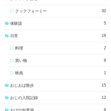
30
クックフォーミー
5
体験談
19
日常
2
料理
9
買い物
1
映画
15
おじおば散歩
12
おじの入院記録
8
おばの知恵袋