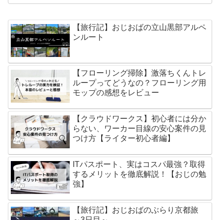
【旅行記】おじおばの立山黒部アルペ
ンルート
【フローリング掃除】激落ちくんトレ
ループってどうなの？フローリング用
モップの感想をレビュー
【クラウドワークス】初心者には分か
らない、ワーカー目線の安心案件の見
つけ方【ライター初心者編】
ITパスポート、実はコスパ最強？取得
するメリットを徹底解説！【おじの勉
強】
【旅行記】おじおばのぶらり京都旅
～3日目～