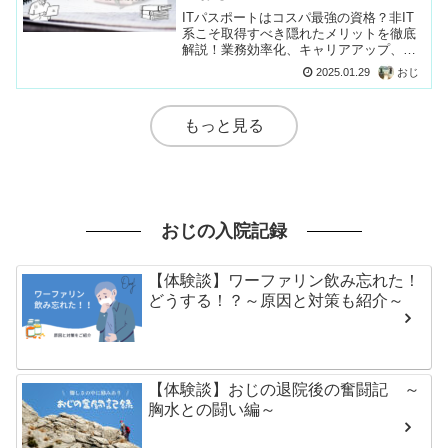
ITパスポートはコスパ最強の資格？非IT
系こそ取得すべき隠れたメリットを徹底
解説！業務効率化、キャリアアップ、日
常生活の安全確保まで、学習法や受験デ
2025.01.29
おじ
ータも紹介。ITパスポートの価値を再発
見！
もっと見る
おじの入院記録
【体験談】ワーファリン飲み忘れた！
どうする！？～原因と対策も紹介～
【体験談】おじの退院後の奮闘記 ～
胸水との闘い編～