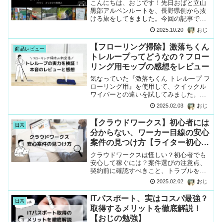
こんにちは、おじです！先日おばと立山
黒部アルペンルートを、長野県側から抜
ける旅をしてきました。今回の記事で
は、そんな旅の様子をゆるーくレポート
2025.10.20
おじ
します。皆さんの旅行計画の参考になる
かと思いますので、ぜひ最後までお付き
【フローリング掃除】激落ちくん
商品レビュー
合いください。【参考情報】...
トレループってどうなの？フロー
リング用モップの感想をレビュー
気なっていた『激落ちくん トレループ フ
ローリング用』を使用して、クイックル
ワイパーとの違いを試してみました。実
際にトレループを使用して感じたメリッ
2025.02.03
おじ
ト・デメリットを紹介しているので、購
入をご検討の方は、ぜひ参考にしてみて
【クラウドワークス】初心者には
日常
ください。
分からない、ワーカー目線の安心
案件の見つけ方【ライター初心者
編】
クラウドワークスは怪しい？初心者でも
安心して稼ぐには？案件選びの注意点、
契約前に確認すべきこと、トラブルを避
けるための心構えを実体験を交えて解
2025.02.02
おじ
説。これであなたもクラウドワークスデ
ビュー！
ITパスポート、実はコスパ最強？
日常
取得するメリットを徹底解説！
【おじの勉強】