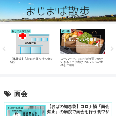
おじの入院記録
買い物
ク
リ
【体験談】入院に必要な持ち物を
スーパーでレジに並ばず買い物が
【
紹介
できる！？便利なセルフレジの世
ン
界をご紹介！
面会
【おばの知恵袋】コロナ禍『面会
おばの知恵袋
禁止』の病院で面会を行う裏ワザ