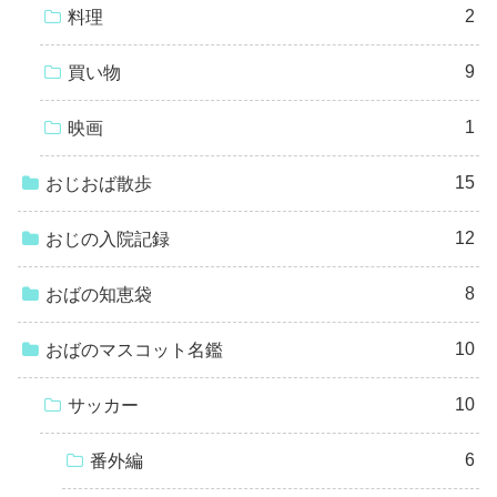
2
料理
9
買い物
1
映画
15
おじおば散歩
12
おじの入院記録
8
おばの知恵袋
10
おばのマスコット名鑑
10
サッカー
6
番外編