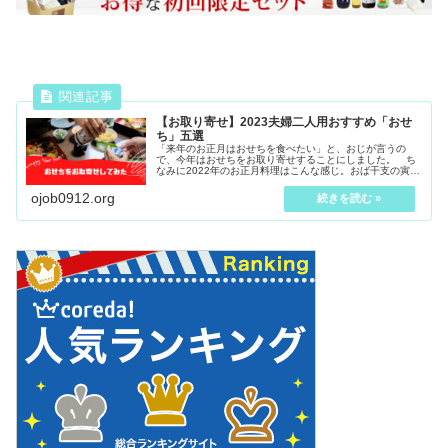
【お取り寄せ】2023夫婦二人用おすすめ「おせ
ち」五選
「来年のお正月はおせちを食べたい」と、おじが言うの
で、今年はおせちをお取り寄せすることにしました。 ち
なみに2022年のお正月料理はこんな感じ。おば干支の寅柄
かまぼこがポイントよ。二人用おせちの相場いろんなサイ
トを調べましたが、二人用おせち...
ojob0912.org