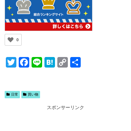
0
T
F
L
H
C
共
w
a
i
a
o
有
i
c
n
t
p
t
e
e
e
y
日常
買い物
t
b
n
L
スポンサーリンク
e
o
a
i
r
o
n