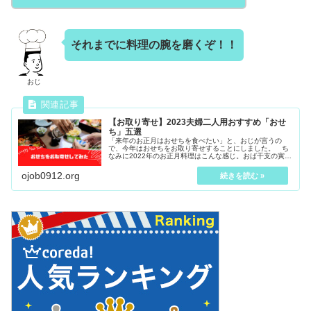
それまでに料理の腕を磨くぞ！！
おじ
【お取り寄せ】2023夫婦二人用おすすめ「おせ
ち」五選
「来年のお正月はおせちを食べたい」と、おじが言うの
で、今年はおせちをお取り寄せすることにしました。 ち
なみに2022年のお正月料理はこんな感じ。おば干支の寅柄
かまぼこがポイントよ。二人用おせちの相場いろんなサイ
トを調べましたが、二人用おせち...
ojob0912.org