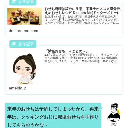
おせち料理は塩分に注意！栄養士オススメ塩分控
えめおせちレシピ Doctors Me(ドクターズミー)
お正月といえば、おせち料理！減塩中の方や高血圧の方
は、おせち料理の塩分が気になってしまうのではないでし
ょうか？今回は、おせち料理で減塩するコツとレシピにつ
いて管理栄養士に解説していただきました。
doctors-me.com
『減塩おせち ～まとめ～』
12月2日のブログ「おせち料理の塩分」で、キッコーマン
さんの情報を元に、定番おせちの1食分あたりの食塩相当
量を紹介しました。そして、数品(昆布巻き、数の子など…
ameblo.jp
来年のおせちは予約してしまったから、再来
年は、クッキングおじに減塩おせちを手作り
おば
してもらおうかな～