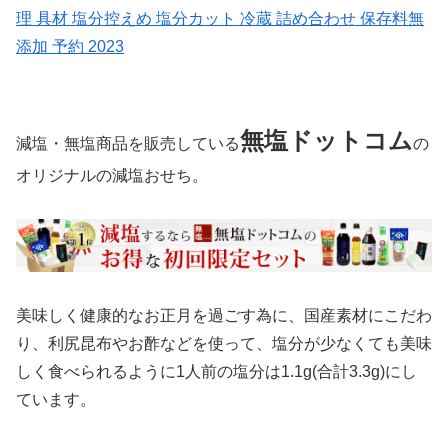
理 具材 塩分控えめ 塩分カット 冷蔵 詰め合わせ 保存料無
添加 予約 2023
無塩ドットコム
減塩・無塩商品を販売している
の
オリジナルの減塩おせち。
美味しく健康的なお正月を過ごす為に、国産素材にこだわ
り、利尻昆布やお酢などを使って、塩分が少なくても美味
しく食べられるように1人前の塩分は1.1g(合計3.3g)にし
ています。