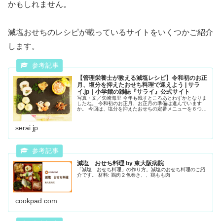
かもしれません。
減塩おせちのレシピが載っているサイトをいくつかご紹介
します。
【管理栄養士が教える減塩レシピ】令和初のお正
月、塩分を抑えたおせち料理で迎えよう | サラ
イ.jp｜小学館の雑誌『サライ』公式サイト
写真・文／矢崎海里 今年も残すところあとわずかとなりま
したね。 令和初のお正月、お正月の準備は進んでいます
か。 今回は、塩分を抑えたおせちの定番メニューを６つご
紹介します。 市販のおせちは保存の観点から塩分が多くな
りがち…
serai.jp
減塩 おせち料理 by 東大阪病院
「減塩 おせち料理」の作り方。減塩のおせち料理のご紹
介です。 材料: 鶏肉２色巻き、、鶏もも肉
cookpad.com