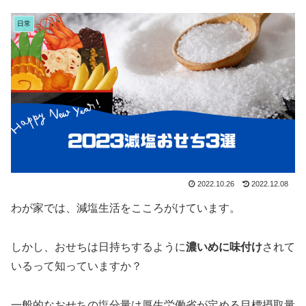
日常
2022.10.26
2022.12.08
わが家では、減塩生活をこころがけています。
しかし、おせちは日持ちするように
濃いめに味付け
されて
いるって知っていますか？
一般的なおせちの塩分量は厚生労働省が定める目標摂取量