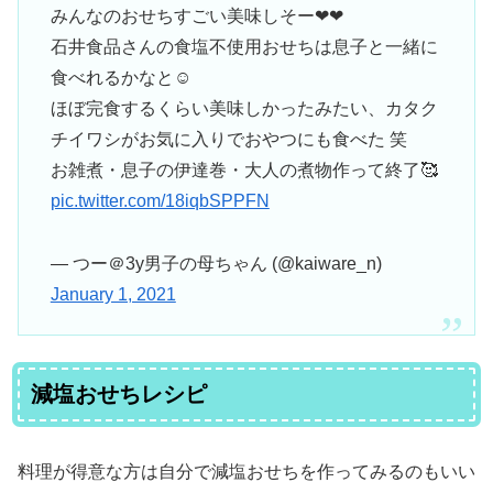
みんなのおせちすごい美味しそー❤❤
石井食品さんの食塩不使用おせちは息子と一緒に
食べれるかなと☺
ほぼ完食するくらい美味しかったみたい、カタク
チイワシがお気に入りでおやつにも食べた 笑
お雑煮・息子の伊達巻・大人の煮物作って終了🥰
pic.twitter.com/18iqbSPPFN
— つー＠3y男子の母ちゃん (@kaiware_n)
January 1, 2021
減塩おせちレシピ
料理が得意な方は自分で減塩おせちを作ってみるのもいい