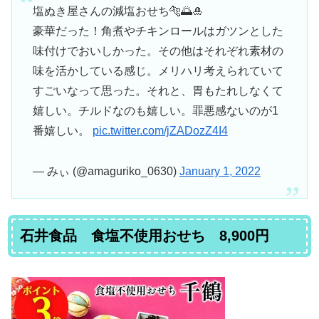
塩ぬき屋さんの減塩おせち🐅🌅🎍
豪華だった！角煮やチキンロールはガツンとした
味付けでおいしかった。その他はそれぞれ素材の
味を活かしている感じ。メリハリ考えられていて
すごいなって思った。それと、胃もたれしなくて
嬉しい。チルドなのも嬉しい。罪悪感ないのが1
番嬉しい。
pic.twitter.com/jZADozZ4I4
— みぃ (@amaguriko_0630)
January 1, 2022
石井食品 食塩不使用おせち 8,900円