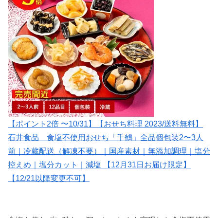
【ポイント2倍 〜10/31】【おせち料理 2023/送料無料】
石井食品 食塩不使用おせち「千鶴」全品個包装2〜3人
前｜冷蔵配送（解凍不要）｜国産素材｜無添加調理｜塩分
控えめ｜塩分カット｜減塩 【12月31日お届け限定】
【12/21以降変更不可】