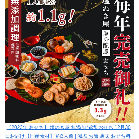
【2023年 おせち】 塩ぬき屋 無添加 減塩 おせち 12月30
日お届け【国産素材】 約3人前 | 減塩 お節 薄味 おせち料