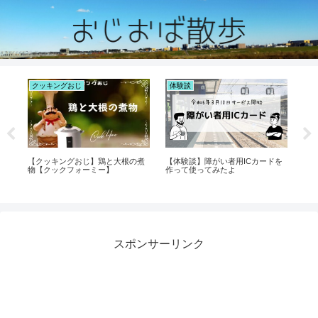
クッキングおじ
体験談
お
が
【クッキングおじ】鶏と大根の煮
【体験談】障がい者用ICカードを
【
物【クックフォーミー】
作って使ってみたよ
防
スポンサーリンク