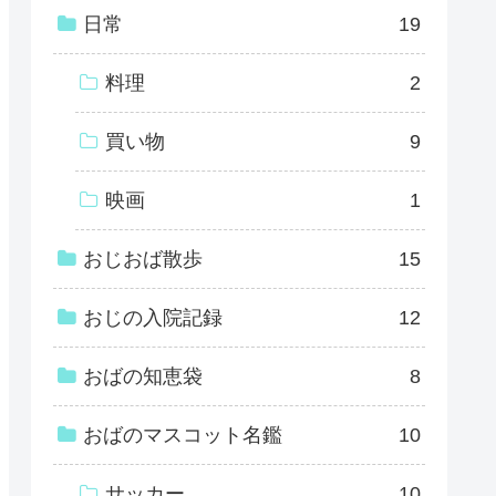
日常
19
料理
2
買い物
9
映画
1
おじおば散歩
15
おじの入院記録
12
おばの知恵袋
8
おばのマスコット名鑑
10
サッカー
10