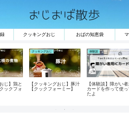
録
クッキングおじ
おばの知恵袋
マ
おじおば散歩
おばの知恵袋
飲
【おじおば散歩】本厄夫
【おばの知恵袋】布団の
婦が神田明神ではじめて
ままでリクライニングベ
の厄払い
ッドにする方法