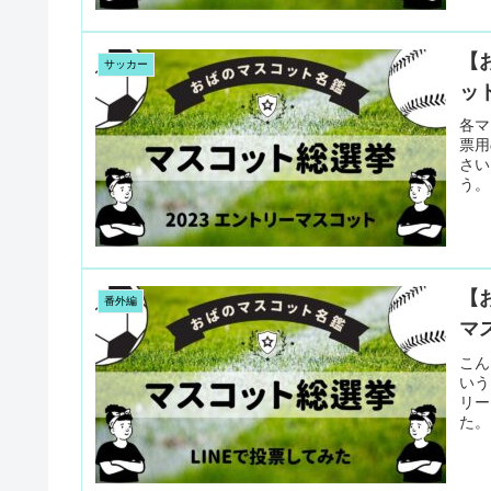
【
サッカー
ット
各マ
票用
さい
う。
【
番外編
マ
こん
いう
リー
た。