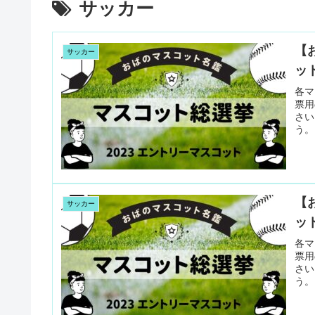
サッカー
【
サッカー
ット
各マ
票用
さい
う。
【
サッカー
ット
各マ
票用
さい
う。