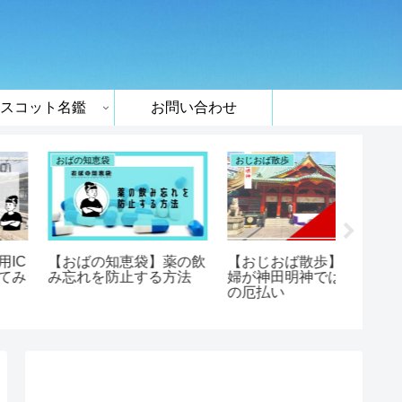
スコット名鑑
お問い合わせ
おじの入院記録
クッキングおじ
買い物
【体験談】入院生活を食
【クッキングおじ】肉じ
スーパ
事で振り返ってみた～お
ゃが【クックフォーミ
買い物
じの病院食～
ー】
なセル
紹介！