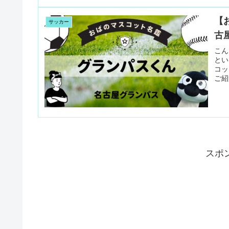
【
サッカー
古
こん
とい
コッ
ご紹
スポ