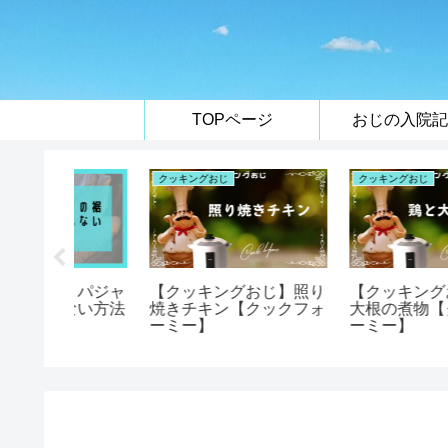
TOPページ
おじの入院記
体験談
おばの知恵袋
じ】豚汁
【体験談】障がい者用IC
【おばの知恵袋】薬の
ミー】
カードを作って使ってみ
み忘れを防止する方法
たよ