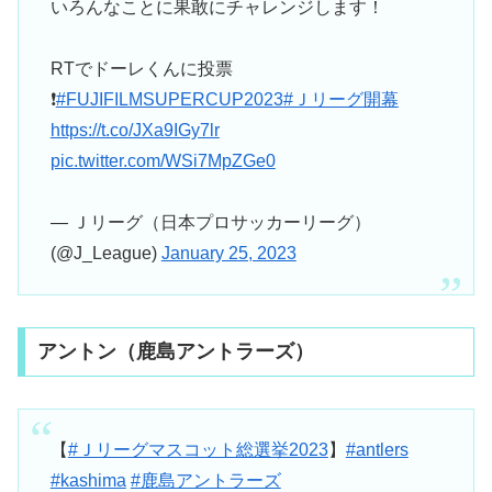
いろんなことに果敢にチャレンジします！
RTでドーレくんに投票
❗
#FUJIFILMSUPERCUP2023
#Ｊリーグ開幕
https://t.co/JXa9IGy7lr
pic.twitter.com/WSi7MpZGe0
— Ｊリーグ（日本プロサッカーリーグ）
(@J_League)
January 25, 2023
アントン（鹿島アントラーズ）
【
#Ｊリーグマスコット総選挙2023
】
#antlers
#kashima
#鹿島アントラーズ