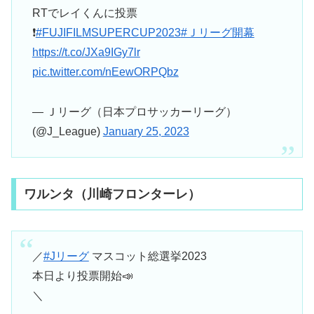
RTでレイくんに投票
❗
#FUJIFILMSUPERCUP2023
#Ｊリーグ開幕
https://t.co/JXa9IGy7lr
pic.twitter.com/nEewORPQbz
— Ｊリーグ（日本プロサッカーリーグ）
(@J_League)
January 25, 2023
ワルンタ（川崎フロンターレ）
／
#Jリーグ
マスコット総選挙2023
本日より投票開始📣
＼