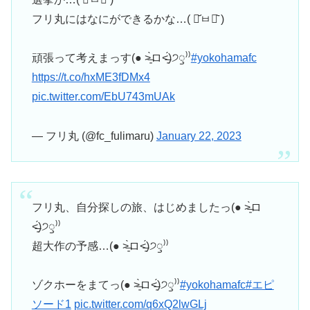
フリ丸にはなにができるかな…( ･᷄ㅂ･᷅ )
頑張って考えまっす(● ˃̶͈̀ロ˂̶͈́)੭ꠥ⁾⁾
#yokohamafc
https://t.co/hxME3fDMx4
pic.twitter.com/EbU743mUAk
— フリ丸 (@fc_fulimaru)
January 22, 2023
フリ丸、自分探しの旅、はじめましたっ(● ˃̶͈̀ロ
˂̶͈́)੭ꠥ⁾⁾
超大作の予感…(● ˃̶͈̀ロ˂̶͈́)੭ꠥ⁾⁾
ゾクホーをまてっ(● ˃̶͈̀ロ˂̶͈́)੭ꠥ⁾⁾
#yokohamafc
#エピ
ソード1
pic.twitter.com/q6xQ2lwGLj