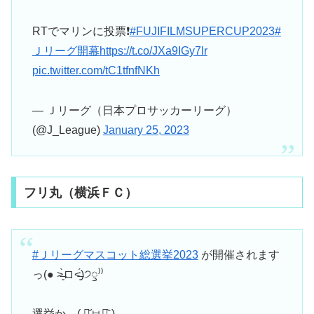
RTでマリンに投票❗
#FUJIFILMSUPERCUP2023
#
Ｊリーグ開幕
https://t.co/JXa9IGy7lr
pic.twitter.com/tC1tfnfNKh
— Ｊリーグ（日本プロサッカーリーグ）
(@J_League)
January 25, 2023
フリ丸（横浜ＦＣ）
#Ｊリーグマスコット総選挙2023
が開催されます
っ(● ˃̶͈̀ロ˂̶͈́)੭ꠥ⁾⁾
選挙か…( ･᷄ㅂ･᷅ )