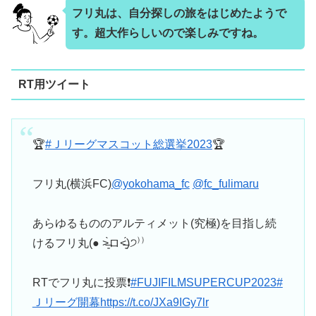
フリ丸は、自分探しの旅をはじめたようで
す。超大作らしいので楽しみですね。
RT用ツイート
🏆
#Ｊリーグマスコット総選挙2023
🏆
フリ丸(横浜FC)
@yokohama_fc
@fc_fulimaru
あらゆるもののアルティメット(究極)を目指し続
けるフリ丸(● ˃̶͈̀ロ˂̶͈́)੭⁾⁾
RTでフリ丸に投票❗
#FUJIFILMSUPERCUP2023
#
Ｊリーグ開幕
https://t.co/JXa9IGy7lr