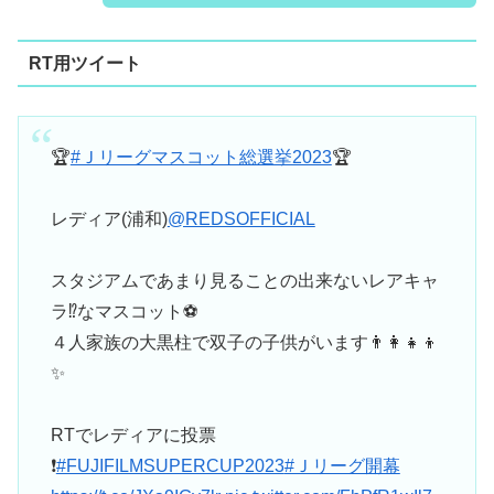
RT用ツイート
🏆
#Ｊリーグマスコット総選挙2023
🏆
レディア(浦和)
@REDSOFFICIAL
スタジアムであまり見ることの出来ないレアキャ
ラ⁉️なマスコット⚽️
４人家族の大黒柱で双子の子供がいます👨‍👩‍👧‍👦
✨
RTでレディアに投票
❗
#FUJIFILMSUPERCUP2023
#Ｊリーグ開幕