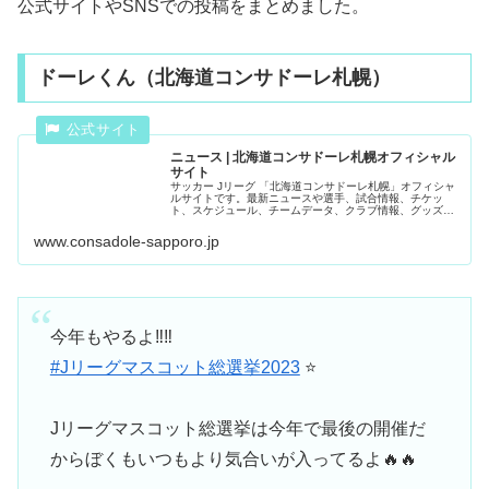
公式サイトやSNSでの投稿をまとめました。
ドーレくん（北海道コンサドーレ札幌）
ニュース | 北海道コンサドーレ札幌オフィシャル
サイト
サッカー Jリーグ 「北海道コンサドーレ札幌」オフィシャ
ルサイトです。最新ニュースや選手、試合情報、チケッ
ト、スケジュール、チームデータ、クラブ情報、グッズ、
スタジアムへのアクセスなど、コンサドーレ札幌に関する
役立つ情報を日々お届けしていま...
www.consadole-sapporo.jp
今年もやるよ‼︎‼︎
#Jリーグマスコット総選挙2023
⭐️
Jリーグマスコット総選挙は今年で最後の開催だ
からぼくもいつもより気合いが入ってるよ🔥🔥