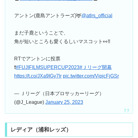
アントン(鹿島アントラーズ)🦌
@atlrs_official
まだ子鹿ということで、
角が短いところも愛くるしいマスコット👀‼️
RTでアントンに投票
❗
#FUJIFILMSUPERCUP2023
#Ｊリーグ開幕
https://t.co/JXa9IGy7lr
pic.twitter.com/VipjcFjGSr
— Ｊリーグ（日本プロサッカーリーグ）
(@J_League)
January 25, 2023
レディア（浦和レッズ）