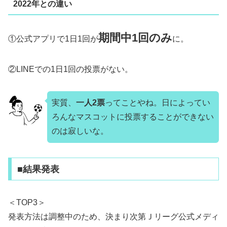
2022年との違い
期間中1回のみ
①公式アプリで1日1回が
に。
②LINEでの1日1回の投票がない。
実質、
一人2票
ってことやね。日によってい
ろんなマスコットに投票することができない
のは寂しいな。
■結果発表
＜TOP3＞
発表方法は調整中のため、決まり次第Ｊリーグ公式メディ