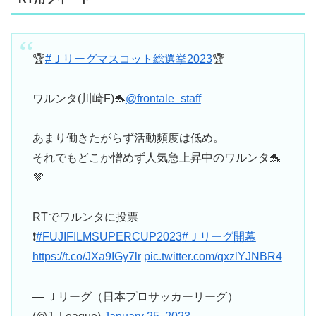
🏆
#Ｊリーグマスコット総選挙2023
🏆
ワルンタ(川崎F)🐬
@frontale_staff
あまり働きたがらず活動頻度は低め。
それでもどこか憎めず人気急上昇中のワルンタ🐬
💜
RTでワルンタに投票
❗
#FUJIFILMSUPERCUP2023
#Ｊリーグ開幕
https://t.co/JXa9IGy7lr
pic.twitter.com/qxzlYJNBR4
— Ｊリーグ（日本プロサッカーリーグ）