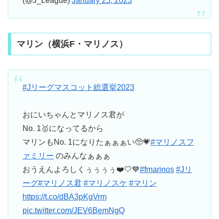
(@J_League)
January 25, 2023
マリン（横浜F・マリノス）
#Jリーグマスコット総選挙2023
おにいちゃんとマリノス君が
No. 1🥇になってるから
マリンもNo. 1になりたぁぁぁい🥺💗
#マリノスフ
ァミリー
のみんなぁぁぁ
おうえんよろしくぅぅぅぅ❤️🤍💙
#fmarinos
#Jリ
ーグ
#マリノス君
#マリノスケ
#マリン
https://t.co/dBA3pKgVrm
pic.twitter.com/JEV6BemNgQ