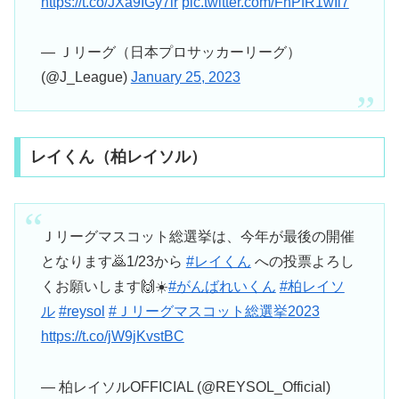
https://t.co/JXa9IGy7lr
pic.twitter.com/FhPfR1wIl7
— Ｊリーグ（日本プロサッカーリーグ）
(@J_League)
January 25, 2023
レイくん（柏レイソル）
Ｊリーグマスコット総選挙は、今年が最後の開催
となります🙇1/23から
#レイくん
への投票よろし
くお願いします🙌☀️
#がんばれいくん
#柏レイソ
ル
#reysol
#Ｊリーグマスコット総選挙2023
https://t.co/jW9jKvstBC
— 柏レイソルOFFICIAL (@REYSOL_Official)