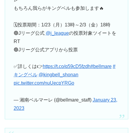
もちろん我らがキングベルも参加します🔥
🗓投票期間：1/23（月）13時～2/3（金）18時
🟢Jリーグ公式
@j_league
の投票対象ツイートを
RT
🟢Jリーグ公式アプリから投票
✅詳しくは👉
https://t.co/q59cD5fzdh
#bellmare
#
キングベル
@kingbell_shonan
pic.twitter.com/nuUecpYRGo
— 湘南ベルマーレ (@bellmare_staff)
January 23,
2023