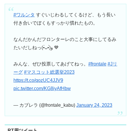
#ワルンタ
すぐいじわるしてくるけど、もう長い
付き合いでぼくもすっかり慣れたもの。
なんだかんだフロンターレのこと大事にしてるみ
たいだしねっ(•̀ᴗ•́)و 💙
みんな、ぜひ投票してあげてねっ。
#frontale
#Jリ
ーグ
#マスコット総選挙2023
https://t.co/qozUC4JJV9
pic.twitter.com/KG8iyAfHbw
— カブレラ (@frontale_kabu)
January 24, 2023
RT用ツイート