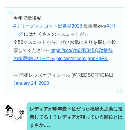
今年で最後😭
#Ｊリーグマスコット総選挙2023
投票開始📣
#Jリ
ーグ
にはたくさんのマスコットが✨
全56マスコットから、ぜひお気に入りを探して投
票してください👀
https://t.co/Yp62R34BQ7
#最後
の総選挙は狙ってる
pic.twitter.com/IgnbKrjFXl
— 浦和レッズオフィシャル (@REDSOFFICIAL)
January 24, 2023
レディアが
昨年
最下位だった福嶋火之助に投
票してる！？レディアが狙っている順位とは
まさか…。