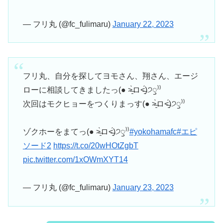
— フリ丸 (@fc_fulimaru)
January 22, 2023
フリ丸、自分を探してヨモさん、翔さん、エージ
ローに相談してきましたっ(● ˃̶͈̀ロ˂̶͈́)੭ꠥ⁾⁾
次回はモクヒョーをつくりまっす(● ˃̶͈̀ロ˂̶͈́)੭ꠥ⁾⁾
ゾクホーをまてっ(● ˃̶͈̀ロ˂̶͈́)੭ꠥ⁾⁾
#yokohamafc
#エピ
ソード2
https://t.co/20wHOtZgbT
pic.twitter.com/1xOWmXYT14
— フリ丸 (@fc_fulimaru)
January 23, 2023