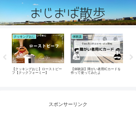
クッキングおじ
体験談
お
ク
【クッキングおじ】ローストビー
【体験談】障がい者用ICカードを
【
フ【クックフォーミー】
作って使ってみたよ
返
スポンサーリンク