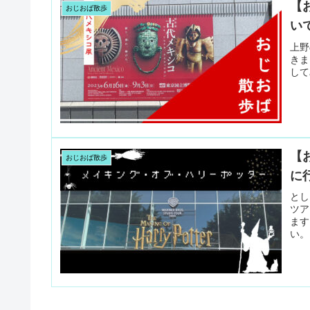
【
おじおば散歩
い
上野
きま
して
【
おじおば散歩
に
とし
ツア
ます
い。