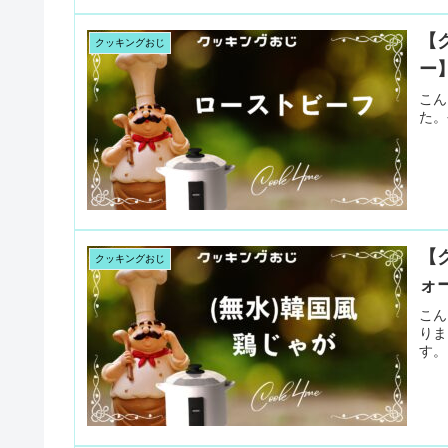
【
クッキングおじ
ー
こん
た。
【
クッキングおじ
ォ
こん
りま
す。