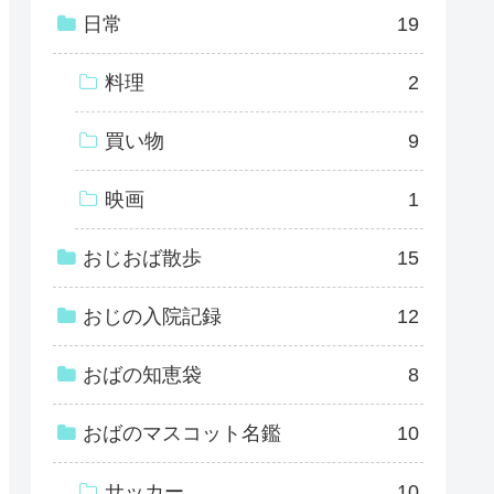
日常
19
料理
2
買い物
9
映画
1
おじおば散歩
15
おじの入院記録
12
おばの知恵袋
8
おばのマスコット名鑑
10
サッカー
10