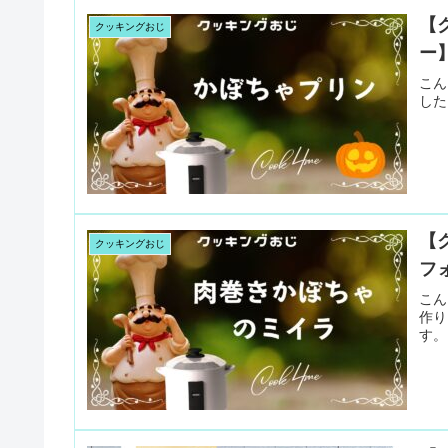
【
クッキングおじ
ー
こん
した
【
クッキングおじ
フ
こん
作り
す。