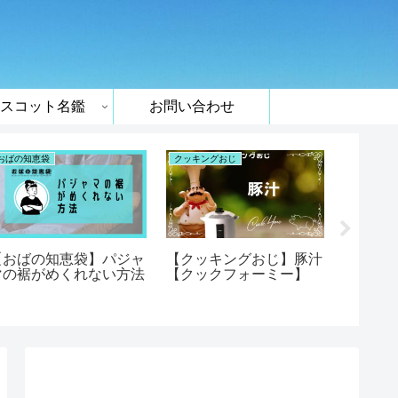
スコット名鑑
お問い合わせ
おばの知恵袋
クッキングおじ
クッキング
【おばの知恵袋】パジャ
【クッキングおじ】豚汁
【クッ
マの裾がめくれない方法
【クックフォーミー】
ゃが【
ー】