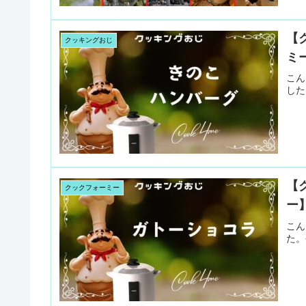
【
クッキングおじ
ミ
こん
した
【
クックフォーミー
ー
こん
た。