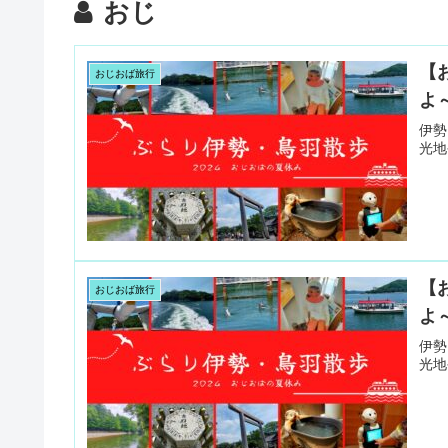
おじ
【
おじおば旅行
よ
伊勢
光地
【
おじおば旅行
よ
伊勢
光地