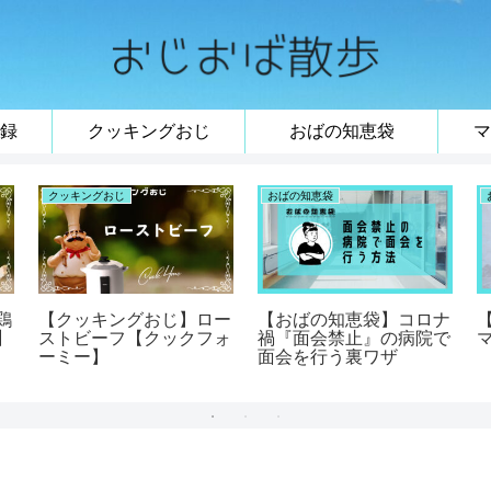
録
クッキングおじ
おばの知恵袋
マ
クッキングおじ
おばの知恵袋
鶏
【クッキングおじ】ロー
【おばの知恵袋】コロナ
】
ストビーフ【クックフォ
禍『面会禁止』の病院で
ーミー】
面会を行う裏ワザ