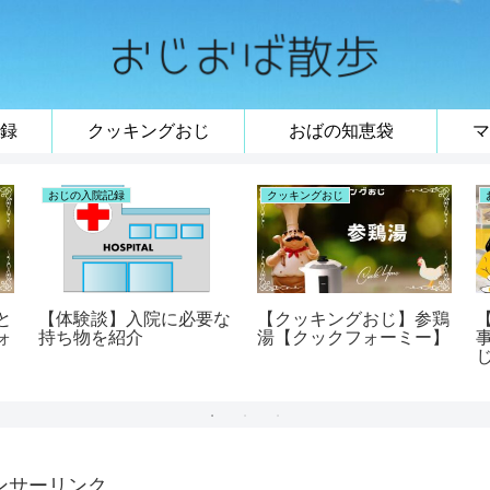
録
クッキングおじ
おばの知恵袋
マ
おじの入院記録
クッキングおじ
と
【体験談】入院に必要な
【クッキングおじ】参鶏
ォ
持ち物を紹介
湯【クックフォーミー】
ンサーリンク