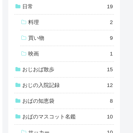
日常
19
料理
2
買い物
9
映画
1
おじおば散歩
15
おじの入院記録
12
おばの知恵袋
8
おばのマスコット名鑑
10
サッカー
10