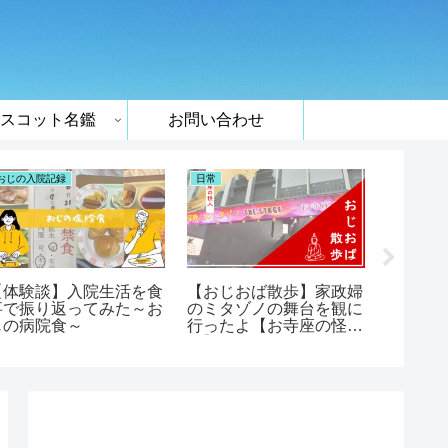
スコット名鑑
お問い合わせ
おじの入院記録
日常
クックフォ
【体験談】入院生活を食
【おじおば散歩】家政婦
【クッ
事で振り返ってみた～お
のミタゾノの舞台を観に
みハン
じの病院食～
行ったよ【お寺座の怪
ォーミ
人】