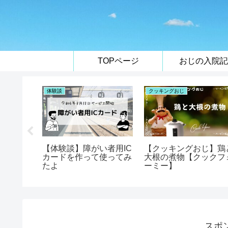
TOPページ
おじの入院記
体験談
クッキングおじ
じ】つい
【体験談】障がい者用IC
【クッキングおじ】鶏
したよ
カードを作って使ってみ
大根の煮物【クックフ
ミー
たよ
ーミー】
スポ