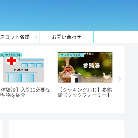
スコット名鑑
お問い合わせ
おじの入院記録
クッキングおじ
クックフォ
【体験談】入院に必要な
【クッキングおじ】参鶏
【クッ
持ち物を紹介
湯【クックフォーミー】
ストビ
ーミー