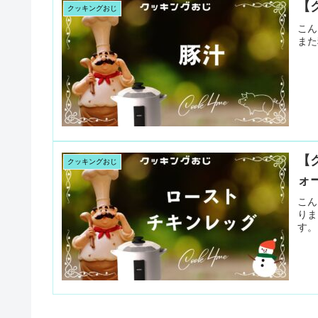
【
クッキングおじ
こん
また
【
クッキングおじ
ォ
こん
りま
す。