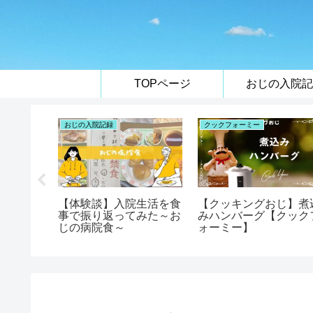
TOPページ
おじの入院記
おじの入院記録
クックフォーミー
】薬の飲
【体験談】入院生活を食
【クッキングおじ】煮
る方法
事で振り返ってみた～お
みハンバーグ【クック
じの病院食～
ォーミー】