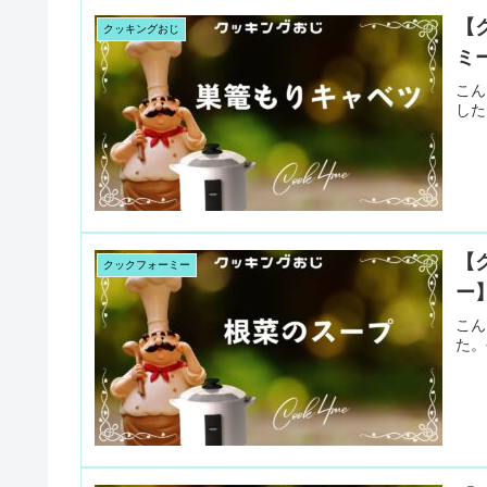
【
クッキングおじ
ミ
こん
した
【
クックフォーミー
ー
こん
た。