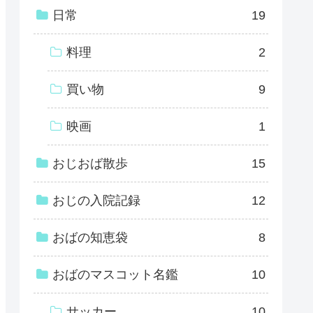
日常
19
料理
2
買い物
9
映画
1
おじおば散歩
15
おじの入院記録
12
おばの知恵袋
8
おばのマスコット名鑑
10
サッカー
10