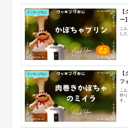
【
クッキングおじ
ー
こん
した
【
クッキングおじ
フ
こん
作り
す。