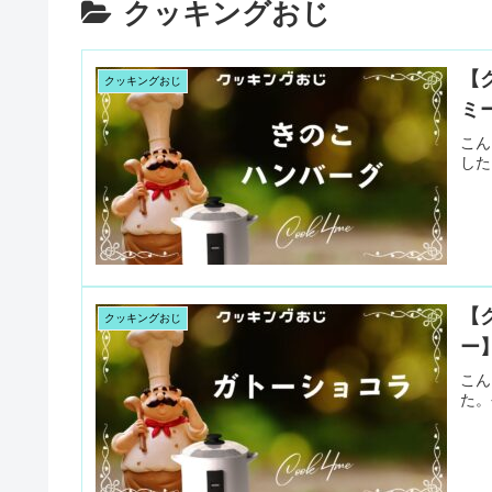
クッキングおじ
【
クッキングおじ
ミ
こん
した
【
クッキングおじ
ー
こん
た。