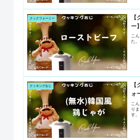
【
クックフォーミー
ー
こん
た。
【
クッキングおじ
ォ
こん
りま
す。