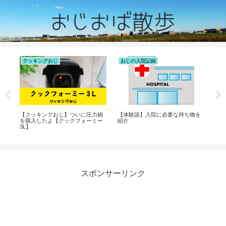
クッキングおじ
おじの入院記録
お
リ
【クッキングおじ】ついに圧力鍋
【体験談】入院に必要な持ち物を
【
を購入したよ【クックフォーミー
紹介
返
3L】
スポンサーリンク