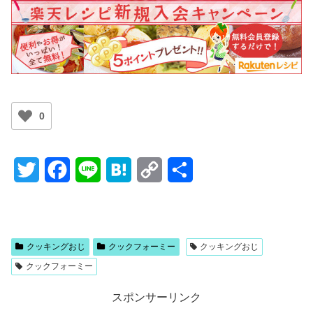
0
T
F
L
H
C
共
w
a
i
a
o
有
i
c
n
t
p
t
e
e
e
y
クッキングおじ
クックフォーミー
クッキングおじ
クックフォーミー
t
b
n
L
e
o
a
i
スポンサーリンク